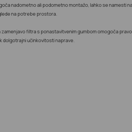
ča nadometno ali podometno montažo, lahko se namesti na stro
 glede na potrebe prostora.
za zamenjavo filtra s ponastavitvenim gumbom omogoča pravoč
 dolgotrajni učinkovitosti naprave.