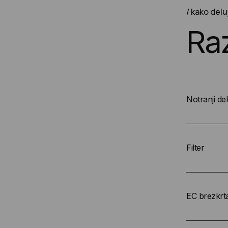
kako delu
R
a
Notranji de
Filter
EC brezkrt