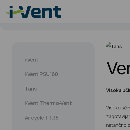
i-Vent
Ven
i-Vent PSU160
Taris
Visoka uči
i-Vent Thermo-Vent
Visoko učin
zagotavljan
Aircycle T 1.35
natančno pr