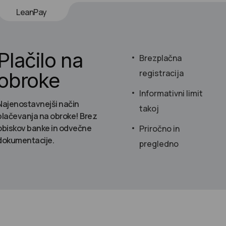
LeanPay
Plačilo na
Brezplačna
registracija
obroke
Informativni limit
Najenostavnejši način
takoj
plačevanja na obroke! Brez
obiskov banke in odvečne
Priročno in
dokumentacije.
pregledno