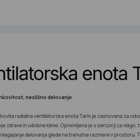
tilatorska enota T
nkovitost, neslišno delovanje
kovita radialna ventilatorska enota Taris je zasnovana za odva
je zdrave in udobne klime. Opremljena je s senzorji za vlago
ilagajanje delovanja glede na trenutne razmere v prostoru. T