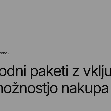
Pošljite povpraševanje
cene
o
d
n
i
p
a
k
e
t
i
z
v
k
l
j
m
o
ž
n
o
s
t
j
o
n
a
k
u
p
a