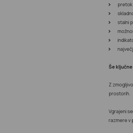
pretok
skladn
stalni 
možnost
indika
največj
Še ključne
Z zmogljivo
prostorih.
Vgrajeni s
razmere v p