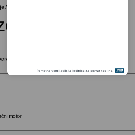
je
z
č
l
e
m
b
a
e
n
o
t
e
korativni pokrov
ačni motor