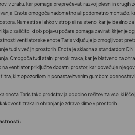
snovi v zraku, kar pomaga preprečevati razvoj plesni in drugih z
ivanja. Enota omogoča nadometno ali podometno montažo, kar z
stora. Namesti se lahko v strop ali na steno, kar je idealno za 
šja z zaščito, ki ob pojavu požara pomaga zavirati širjenje og
tnosti ventilatorske enote Taris vključujejo zmogljivost preto
je tudi v večjih prostorih. Enota je skladna s standardom DIN 
nja. Omogoča tudi stalni pretok zraka, kar je bistveno za oh
o na ventilator priključite dodatni prostor, kar povečuje njeg
filtra, ki z opozorilom in ponastavitvenim gumbom poenostavi
ka enota Taris tako predstavlja popolno rešitev za vse, ki išč
 kakovosti zraka in ohranjanje zdrave klime v prostorih.
astnosti: