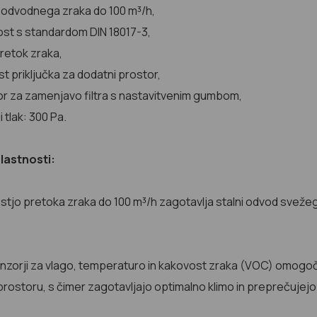
 odvodnega zraka do 100 m³/h,
ost s standardom DIN 18017-3,
pretok zraka,
 priključka za dodatni prostor,
tor za zamenjavo filtra s nastavitvenim gumbom,
i tlak: 300 Pa.
 lastnosti:
stjo pretoka zraka do 100 m³/h zagotavlja stalni odvod svežega
enzorji za vlago, temperaturo in kakovost zraka (VOC) omogoč
rostoru, s čimer zagotavljajo optimalno klimo in preprečujejo 