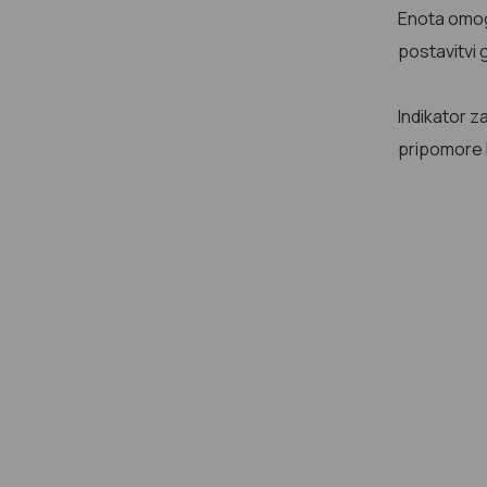
Enota omogo
postavitvi
Indikator 
pripomore k