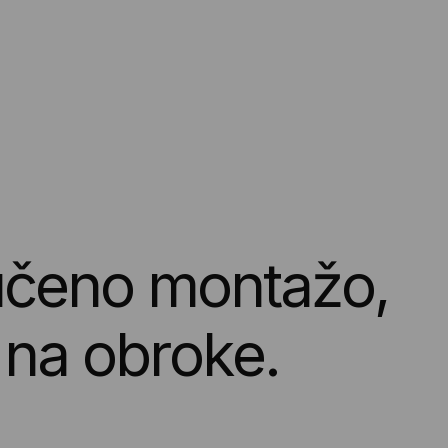
u
č
e
n
o
m
o
n
t
a
ž
o
,
n
a
o
b
r
o
k
e
.