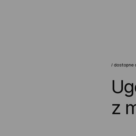
dostopne 
U
g
z