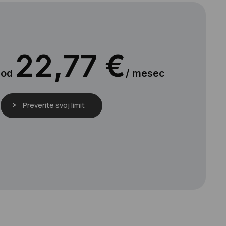
22,77 €
od
/ mesec
Preverite svoj limit