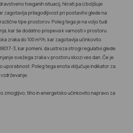
dravstveno tveganih situacij, hkrati pa izboljšuje
agotavlja prilagodljivost pri postavitvi glede na
različne tipe prostorov. Poleg tega je na voljo tudi
nja, kar še dodatno prispeva k varnosti v prostoru.
ka zraka do 100 m³/h, kar zagotavlja učinkovito
18017-3, kar pomeni, da ustreza strogi regulativi glede
ranjanje svežega
zraka v prostoru skozi ves dan. Če je
ovo uporabnost. Poleg tega enota vključuje indikator za
 vzdrževanje.
ejo zmogljivo, tiho in energetsko učinkovito napravo za