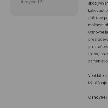
Aircycle 1.3+
škodljivih 
kakovost b
potrebe pro
možnost ohi
Osnovne las
prezračevan
prezračeva
/ prenesite /
treba, lahk
i-Vent
zamenjavo 
katalog
Ventilators
izboljšanje
Prenesite katalog
Osnovne l